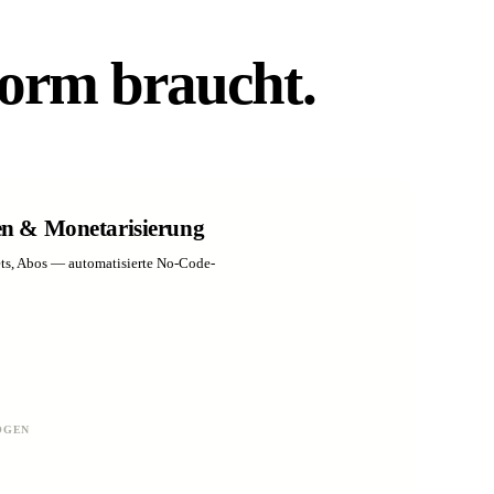
form braucht.
n & Monetarisierung
ets, Abos — automatisierte No-Code-
OGEN
.