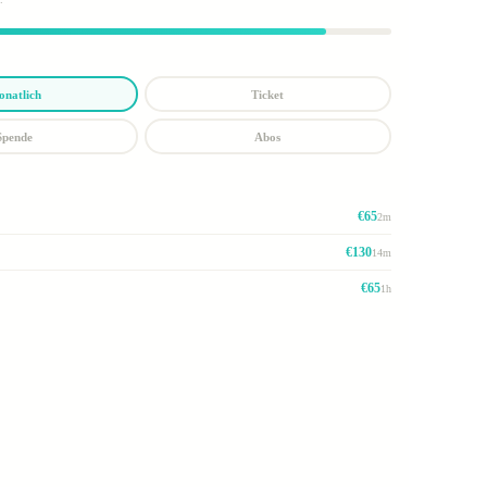
natlich
Ticket
Spende
Abos
€65
2m
€130
14m
€65
1h