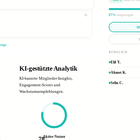
87%
eingezogen
1g
Mo
träge
KÜRZLICH
Elif Y.
KI-gestützte Analytik
Ahmet K.
KI-basierte Mitglieder-Insights,
Selin C.
Engagement-Scores und
Wachstumsempfehlungen.
Aktive Nutzer
78
%