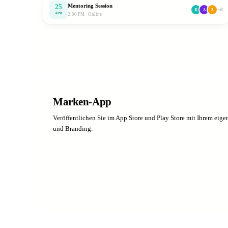
Mentoring Session
25
+8
E
A
Z
APR
2:00 PM · Online
Marken-App
Veröffentlichen Sie im App Store und Play Store mit Ihrem eig
und Branding.