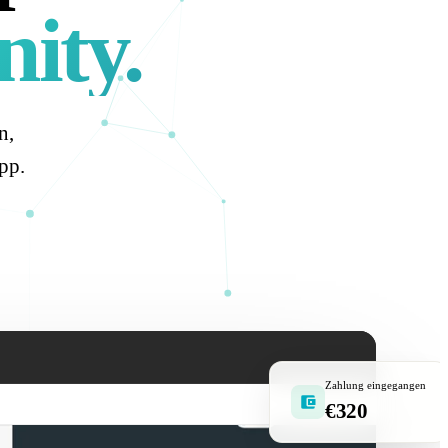
ity.
n,
pp.
Zahlung eingegangen
€320