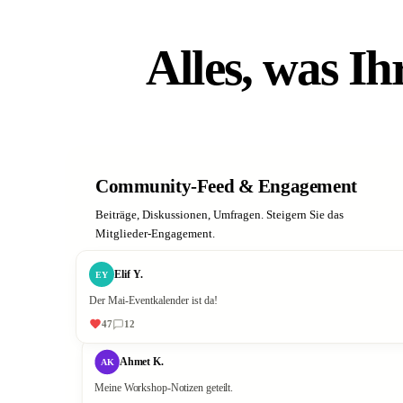
Alles, was I
Community-Feed & Engagement
Beiträge, Diskussionen, Umfragen. Steigern Sie das
Mitglieder-Engagement.
Elif Y.
EY
Der Mai-Eventkalender ist da!
47
12
Ahmet K.
AK
Meine Workshop-Notizen geteilt.