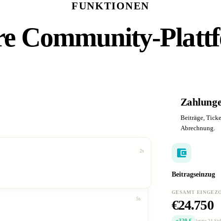
FUNKTIONEN
hre Community-Platt
Zahlunge
Beiträge, Tick
Abrechnung.
2s
Beitragseinzug
GESAMT EINGEZ
5s
€24.750
+320 €
letzte 24 Std