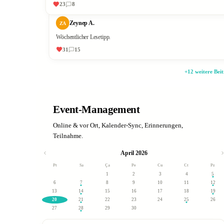
23
8
Zeynep A.
ZA
Wöchentlicher Lesetipp.
31
15
+12 weitere Bei
Event-Management
Online & vor Ort, Kalender-Sync, Erinnerungen,
Teilnahme.
April 2026
Pt
Sa
Ça
Pe
Cu
Ct
Pz
1
2
3
4
5
6
7
8
9
10
11
12
13
14
15
16
17
18
19
20
21
22
23
24
25
26
27
28
29
30