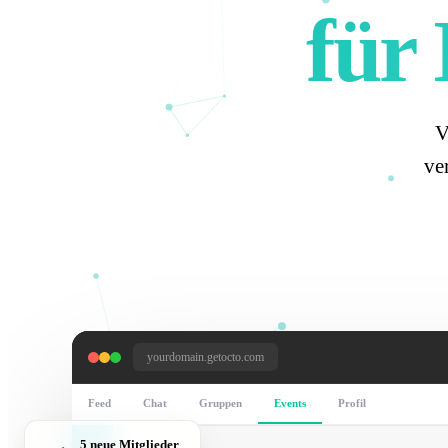
für
V
ve
yourdomain.getocto.com
Feed
Chat
Gruppen
Events
Profil
5 neue Mitglieder