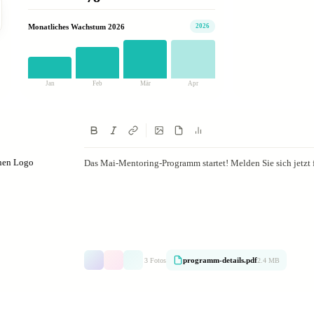
Monatliches Wachstum 2026
2026
Jan
Feb
Mär
Apr
enen Logo
Das Mai-Mentoring-Programm startet! Melden Sie sich jetzt 
programm-details.pdf
3 Fotos
2.4 MB