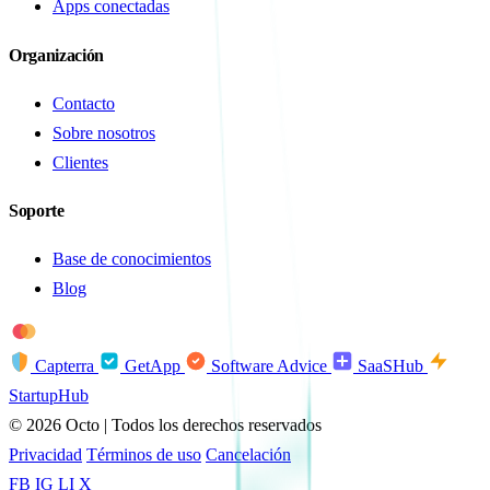
Apps conectadas
Organización
Contacto
Sobre nosotros
Clientes
Soporte
Base de conocimientos
Blog
troy
AMEX
Capterra
GetApp
Software Advice
SaaSHub
StartupHub
© 2026 Octo | Todos los derechos reservados
Privacidad
Términos de uso
Cancelación
FB
IG
LI
X